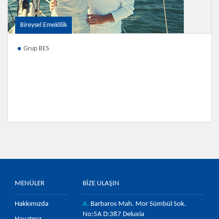
Bireysel Emeklilik
Grup BES
MENÜLER
BİZE ULAŞIN
Hakkımızda
A.
Barbaros Mah. Mor Sümbül Sok.
No:5A D:387 Deluxia