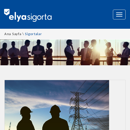
Togg
navig
Ana Sayfa
\
Sigortalar